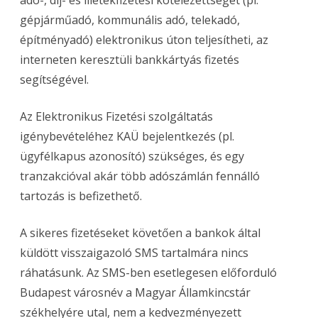
adó-, díj- és illetékfizetési kötelezettségét (pl.
gépjárműadó, kommunális adó, telekadó,
építményadó) elektronikus úton teljesítheti, az
interneten keresztüli bankkártyás fizetés
segítségével.
Az Elektronikus Fizetési szolgáltatás
igénybevételéhez KAÜ bejelentkezés (pl.
ügyfélkapus azonosító) szükséges, és egy
tranzakcióval akár több adószámlán fennálló
tartozás is befizethető.
A sikeres fizetéseket követően a bankok által
küldött visszaigazoló SMS tartalmára nincs
ráhatásunk. Az SMS-ben esetlegesen előforduló
Budapest városnév a Magyar Államkincstár
székhelyére utal, nem a kedvezményezett