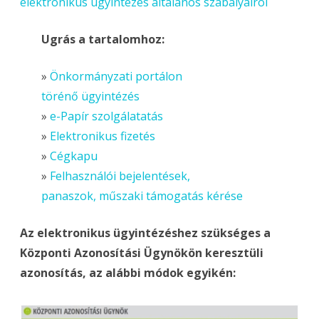
elektronikus ügyintézés általános szabályairól
Ugrás a tartalomhoz:
»
Önkormányzati portálon
törénő ügyintézés
»
e-Papír szolgálatatás
»
Elektronikus fizetés
»
Cégkapu
»
Felhasználói bejelentések,
panaszok, műszaki támogatás kérése
Az elektronikus ügyintézéshez szükséges a
Központi Azonosítási Ügynökön keresztüli
azonosítás, az alábbi módok egyikén: