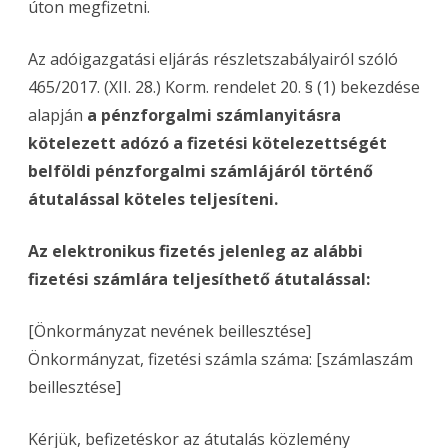
úton megfizetni.
Az adóigazgatási eljárás részletszabályairól szóló
465/2017. (XII. 28.) Korm. rendelet 20. § (1) bekezdése
alapján
a pénzforgalmi számlanyitásra
kötelezett adózó a fizetési kötelezettségét
belföldi pénzforgalmi számlájáról történő
átutalással köteles teljesíteni.
Az elektronikus fizetés jelenleg az alábbi
fizetési számlára teljesíthető átutalással:
[Önkormányzat nevének beillesztése]
Önkormányzat, fizetési számla száma: [számlaszám
beillesztése]
Kérjük, befizetéskor az átutalás közlemény