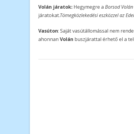
Volán járatok:
Hegymegre a
Borsod Volán
járatokat.
Tömegközlekedési eszközzel az Edel
Vasúton
: Saját vasútállomással nem rend
ahonnan
Volán
buszjárattal érhető el a te