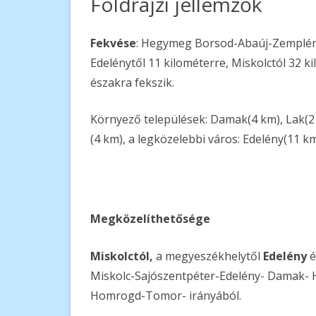
Földrajzi jellemzők
VÁLASZTÁSI ÜGYINTÉZÉS
CÍMER LEÍR
2026. ÉVI ÁLTALÁNOS
Fekvése
: Hegymeg Borsod-Abaúj-Zemplé
VÁLASZTÁSOK
Edelénytől 11 kilométerre, Miskolctól 32 k
északra fekszik.
KORÁBBI VÁLASZTÁSOK
2024. ÉVI ÁLTALÁNO
VÁLASZTÁSOK
Környező települések: Damak(4 km), Lak(
(4 km), a legközelebbi város: Edelény(11 km
Megközelíthetősége
Miskolctól,
a megyeszékhelytől
Edelény
é
Miskolc-Sajószentpéter-Edelény- Damak- 
Homrogd-Tomor- irányából.