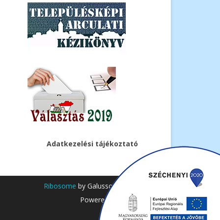
Adatkezelési tájékoztató
Ribosome
by GalussoThemes.com
Powered by
WordPress