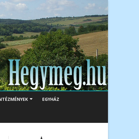
NTÉZMÉNYEK
EGYHÁZ
ATÁS
SZSÉGÜGY
CIÁLIS GONDOZÁS