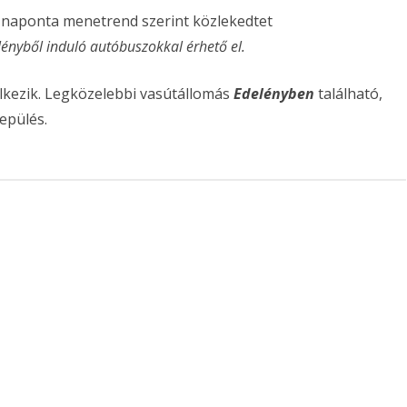
naponta menetrend szerint közlekedtet
ényből induló autóbuszokkal érhető el.
elkezik. Legközelebbi vasútállomás
Edelényben
található,
lepülés.