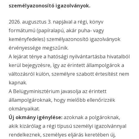
személyazonosító igazolványok.
2026. augusztus 3. napjával a régi, könyv
formátumú (papíralapú, akár puha- vagy
keményfedeles) személyazonosító igazolványok
érvényessége megszűnik.
A lejárat ténye a hatósági nyilvántartásba hivatalból
kerül bejegyzésre, így az érintett állampolgárok a
változásról külön, személyre szabott értesítést nem
kapnak.
A Belügyminisztérium javasolja az érintett
állampolgároknak, hogy mielőbb ellenőrizzék
okmányaikat.
Új okmány igénylése:
azoknak a polgároknak,
akik kizárólag a régi típusú személyi igazolvánnyal
rendelkeznek, személyes eljárás keretében új,