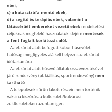
ebei,
c) a katasztrófa-mentő ebek,
d) a segítő és terápiás ebek, valamint a
látássérüét embereket vezető ebek
rendeltetési
céljuknak megfelelő használatuk idejére
mentesek
a fent foglalt korlátozás alól.
– Az ebzárlat alatt befogott kóbor húsevőlet
hatósági megfigyelés alá kell helyezni az ebzárlat
időtartamára.
– Az ebzárlat alatt húsevő állatok összevezetésével
járó rendezvény (pl. kiállítás, sportrendezvény)
nem
tartható
.
– A települések sűrűn lakott részein nem történik
vakcina kiszórás, a külterületi/külvárosi
zöldterületeken azonban igen.