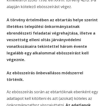
kíméletéről szóló 1998. évi XXVIII. törvény 42/B. §-a
alapján kötelező ebösszeírást végez.
A törvény értelmében az ebtartás helye szerint
illetékes települési önkormányzatnak
ebrendészeti feladatai végrehajtása, illetve a
veszettség elleni oltás járványvédelmi
vonatkozásaira tekintettel három évente
legalább egy alkalommal ebösszeírást kell
végeznie.
Az ebösszeírás önbevallásos módszerrel
történik.
Az ebösszeírás során az ebtartóknak ebenként egy
adatlapot kell kitölteni és azt (azokat) köteles az
önkormányzathoz visszajuttatni.
Az adatlapok