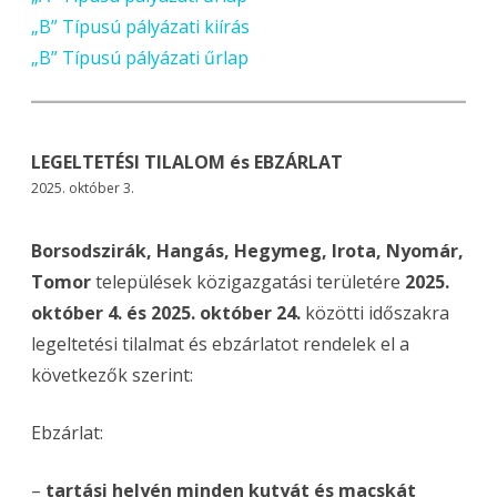
„B” Típusú pályázati kiírás
„B” Típusú pályázati űrlap
LEGELTETÉSI TILALOM és EBZÁRLAT
2025. október 3.
Borsodszirák, Hangás, Hegymeg, Irota, Nyomár,
Tomor
települések közigazgatási területére
2025.
október 4. és 2025. október 24.
közötti időszakra
legeltetési tilalmat és ebzárlatot rendelek el a
következők szerint:
Ebzárlat:
–
tartási helyén minden kutyát és macskát