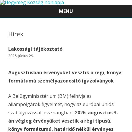
MENU
Skip
to
content
Hírek
Lakossági tájékoztató
2026. június 29.
Augusztusban érvényüket vesztik a régi, könyv
formátumú személyazonosító igazolványok
A Belügyminisztérium (BM) felhívja az
állampolgárok figyelmét, hogy az európai uniós
szabályozással összhangban,
2026. augusztus 3-
án végleg érvényüket vesztik a régi típusú,
könyv formátumú, határidő nélkül érvényes