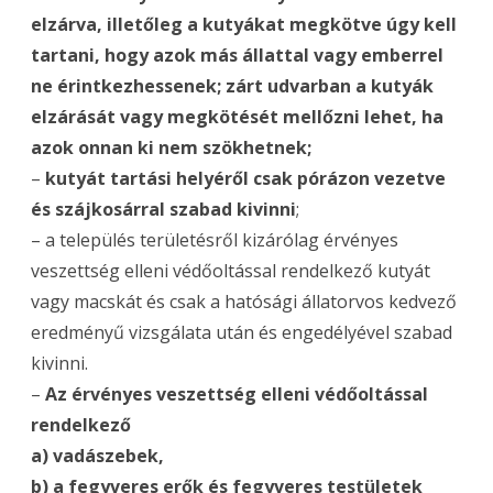
elzárva, illetőleg a kutyákat megkötve úgy kell
tartani, hogy azok más állattal vagy emberrel
ne érintkezhessenek; zárt udvarban a kutyák
elzárását vagy megkötését mellőzni lehet, ha
azok onnan ki nem szökhetnek;
–
kutyát tartási helyéről csak pórázon vezetve
és szájkosárral szabad kivinni
;
– a település területésről kizárólag érvényes
veszettség elleni védőoltással rendelkező kutyát
vagy macskát és csak a hatósági állatorvos kedvező
eredményű vizsgálata után és engedélyével szabad
kivinni.
–
Az érvényes veszettség elleni védőoltással
rendelkező
a) vadászebek,
b) a fegyveres erők és fegyveres testületek