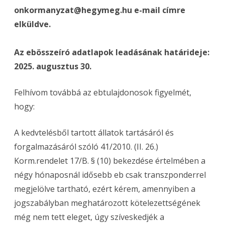
onkormanyzat@hegymeg.hu e-mail címre
elküldve.
Az ebösszeíró adatlapok leadásának határideje:
2025. augusztus 30.
Felhívom továbbá az ebtulajdonosok figyelmét,
hogy:
A kedvtelésből tartott állatok tartásáról és
forgalmazásáról szóló 41/2010. (II. 26.)
Korm.rendelet 17/B. § (10) bekezdése értelmében a
négy hónaposnál idősebb eb csak transzponderrel
megjelölve tartható, ezért kérem, amennyiben a
jogszabályban meghatározott kötelezettségének
még nem tett eleget, úgy szíveskedjék a