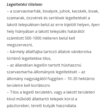
Legeltetési tilalom:
– a szarvasmarhák, bivalyok, juhok, kecskék, lovak,
szamarak, öszvérek és sertések legeltetését a
lakott településen belül az erre kijelölt helyen, ilyen
hely hiányában a lakott település határától
számított 500-1000 méteren belül kell
megszervezni,
– bármely állatfajba tartozó állatok vándorolva
történő legeltetése tilos,
– az állandóan legelőn tartott húshasznú
szarvasmarha-állományok legeltetését – az
állomány nagyságától függően – 10-20 hektáros
területre kell korlátozni.
– Tilos a legelő területén, vagy a lakott területen
kívül működő állattartó telepek körül a
pásztoreber, terelő kutyák használata.