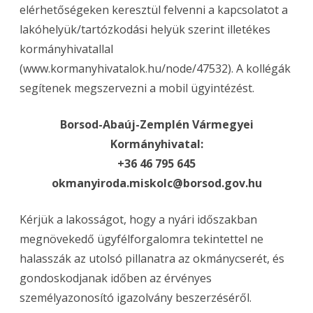
elérhetőségeken keresztül felvenni a kapcsolatot a
lakóhelyük/tartózkodási helyük szerint illetékes
kormányhivatallal
(www.kormanyhivatalok.hu/node/47532). A kollégák
segítenek megszervezni a mobil ügyintézést.
Borsod-Abaúj-Zemplén Vármegyei
Kormányhivatal:
+36 46 795 645
okmanyiroda.miskolc@borsod.gov.hu
Kérjük a lakosságot, hogy a nyári időszakban
megnövekedő ügyfélforgalomra tekintettel ne
halasszák az utolsó pillanatra az okmánycserét, és
gondoskodjanak időben az érvényes
személyazonosító igazolvány beszerzéséről.