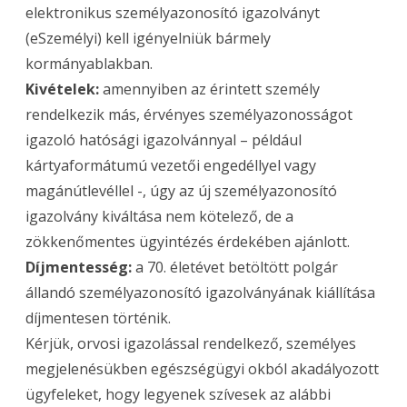
elektronikus személyazonosító igazolványt
(eSzemélyi) kell igényelniük bármely
kormányablakban.
Kivételek:
amennyiben az érintett személy
rendelkezik más, érvényes személyazonosságot
igazoló hatósági igazolvánnyal – például
kártyaformátumú vezetői engedéllyel vagy
magánútlevéllel -, úgy az új személyazonosító
igazolvány kiváltása nem kötelező, de a
zökkenőmentes ügyintézés érdekében ajánlott.
Díjmentesség:
a 70. életévet betöltött polgár
állandó személyazonosító igazolványának kiállítása
díjmentesen történik.
Kérjük, orvosi igazolással rendelkező, személyes
megjelenésükben egészségügyi okból akadályozott
ügyfeleket, hogy legyenek szívesek az alábbi