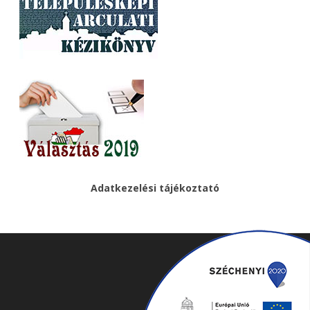
Adatkezelési tájékoztató
Ribosome
by
GalussoThemes.com
Powered by
WordPress