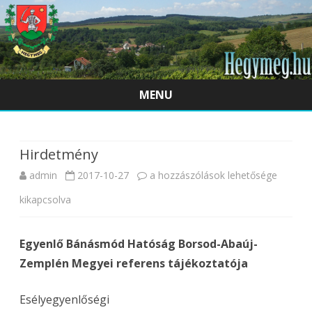
MENU
Skip
to
content
Hirdetmény
Hirdetmény
admin
2017-10-27
a hozzászólások lehetősége
bejegyzéshez
kikapcsolva
Egyenlő Bánásmód Hatóság Borsod-Abaúj-
Zemplén Megyei referens tájékoztatója
Esélyegyenlőségi