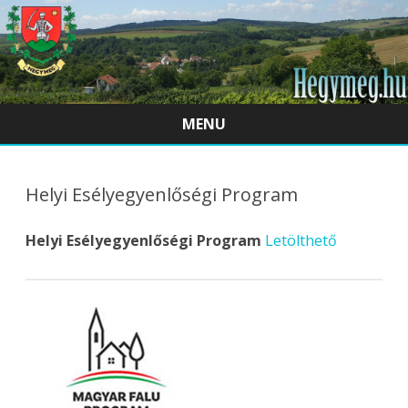
MENU
Skip
to
content
Helyi Esélyegyenlőségi Program
Helyi Esélyegyenlőségi Program
Letölthető